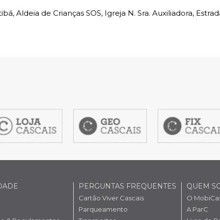
bá, Aldeia de Crianças SOS, Igreja N. Sra. Auxiliadora, Estrad
nline
Transportes
to presencial
Estacionamento
 frequentes
Mais serviços
Quem somos
Loja
em
item
item
3
4
DADE
PERGUNTAS FREQUENTES
QUEM S
Cartão Viver Cascais
O MobiCas
Parqueamento
A ParC