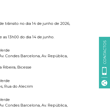
Cascais SmartCity
COMUNICAÇÃO:
DataHub
Jornal C
Academia Digital
 trânsito no dia 14 de junho de 2026,
Agenda do executivo
Contacte-nos
e as 13h00 do dia 14 de junho.
CONTACTOS
DNA CASCAIS:
 Verde
 Av. Condes Barcelona, Av. República,
Sobre a DNA
Ecossistema
a Ribeira, Bicesse
Empresas DNA
Parceiros DNA
 Verde
es, Rua do Alecrim
Noticias
 Verde
VISIT CASCAIS:
 Av. Condes Barcelona, Av. República,
Dê-me ideias