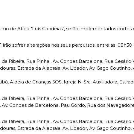
anagement
trimonial
idadania
ara currículos locais
Questions About SEF
Desporto na escola
Património
S MUNICIPAIS:
S:
FACTOS E NÚMEROS:
e
 território
stágios
ção
Guia de oferta desportiva
Equipamentos
 of Employment
 do emprego
mbiente
de Orientação Vocacional e
s
ento
Ambiente & Energia
Bairro dos Museus
bilitation
mo de Atibá "Luís Candeias", serão implementados cortes de
ção urbana
inâmica
l
nicipal
e Natureza
Economia & Inovação
sources
 humanos
nvolvente
Cascais
Governação
1 irão sofrer alterações nos seus percursos, entre as 08h30 
alification
cação urbana
róxima
Mobilidade
 JOVEM:
CASCAIS PARTICIPA:
o
Qualidade de vida
a da Ribeira, Rua Pinhal, Av. Condes Barcelona, Rua Cesário
douras, Estrada da Alapraia, Av. Lidador, Av. Gago Coutinho,
Sociedade & Educação
Orçamento Participativo
Voluntariado
bá, Aldeia de Crianças SOS, Igreja N. Sra. Auxiliadora, Estrad
Associativismo
FixCascais
a da Ribeira, Rua Pinhal, Av. Condes Barcelona, Rua Cesário
ha, Av. Condes de Barcelona, Pau Gordo, Rua dos Navegador
a da Ribeira, Rua Pinhal, Av. Condes Barcelona, Rua Cesário
SCAIS:
MOBI CASCAIS:
douras, Estrada da Alapraia, Av. Lidador, Av. Gago Coutinho,
erviços
Rede municipal