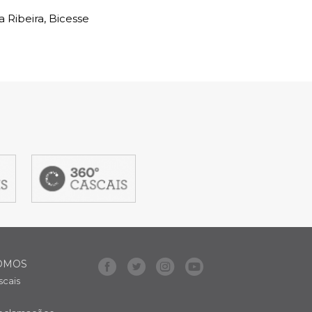
a Ribeira, Bicesse
Loja Visit Cascais
TimeOut Cascais
item
5
OMOS
social
social
social
social
cais
item
item
item
item