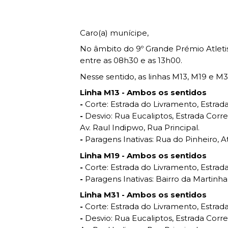
Wealth M
MOBILIDADE
Gestão pa
Social e c
Recursos p
Espaços
Frequent 
Youth
EMPRESA
LEITURA
Juventud
Direitos no
Bolsas e e
Participa
INVESTIR EM CASCAIS
Caro(a) munícipe,
Promotion
Promoção
Cascais A
Gabinete 
Biblioteca
Conhecim
Urban Reha
No âmbito do 9º Grande Prémio Atletis
SERVIÇOS
Reabilita
Cascais D
profissiona
Livraria Mu
Turismo d
entre as 08h30 e as 13h00.
Human Re
Recursos
Cascais E
Eventos
Terras de 
Nesse sentido, as linhas M13, M19 e M3
Urban Requ
MAPA DO PORTAL
Requalifi
Cascais P
Linha M13 - Ambos os sentidos
Urbanism
CASCAIS
Urbanism
-
Corte: Estrada do Livramento, Estrad
-
Desvio: Rua Eucaliptos, Estrada Corre
Espaços
Av. Raul Indipwo, Rua Principal.
Serviços
-
Paragens Inativas: Rua do Pinheiro, Ati
Faz parte
Linha M19 - Ambos os sentidos
Sabe mais
-
Corte: Estrada do Livramento, Estrad
-
Paragens Inativas: Bairro da Martin
Agenda
Linha M31 - Ambos os sentidos
-
Corte: Estrada do Livramento, Estrad
LOJA CA
-
Desvio: Rua Eucaliptos, Estrada Corre
Todos os s