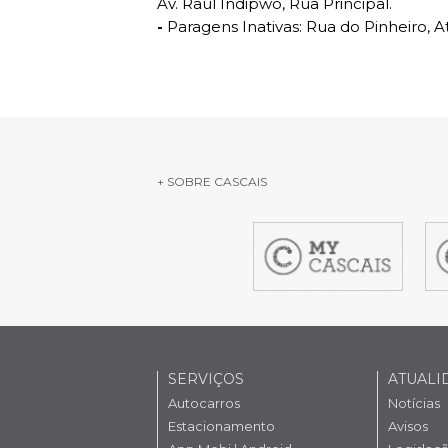
Av. Raul Indipwo, Rua Principal.
-
Paragens Inativas: Rua do Pinheiro, Ati
Serviços O
Atendimen
Perguntas
+ SOBRE CASCAIS
item
it
1
2
SERVIÇOS
ATUALI
Autocarros
Notícias
Estacionamento
Avisos