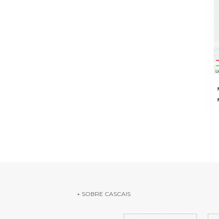
Serviços O
Atendimen
Perguntas
+ SOBRE CASCAIS
item
it