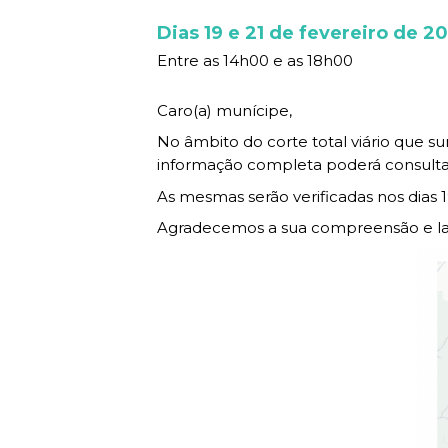
Wealth M
MOBILIDADE
Gestão pa
Social e c
Recursos p
Espaços
Frequent 
Dias 19 e 21 de fevereiro de 2
Youth
EMPRESA
LEITURA
Juventud
Direitos no
Bolsas e e
Participa
INVESTIR EM CASCAIS
Entre as 14h00 e as 18h00
Promotion
Promoção
Cascais A
Gabinete 
Biblioteca
Conhecim
Urban Reha
SERVIÇOS
Caro(a) munícipe,
Reabilita
Cascais D
profissiona
Livraria Mu
Turismo d
Human Re
Recursos
No âmbito do corte total viário que s
Cascais E
Eventos
Terras de 
Urban Requ
informação completa poderá consult
MAPA DO PORTAL
Requalifi
Cascais P
Urbanism
CASCAIS
As mesmas serão verificadas nos dias 1
Urbanism
Agradecemos a sua compreensão e la
Espaços
Serviços
Faz parte
Sabe mais
Agenda
LOJA CA
Todos os s