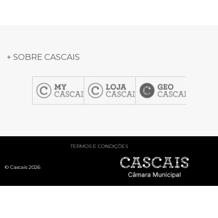
+ SOBRE CASCAIS
item
item
item
item
1
2
3
4
TERMOS E CONDIÇÕES
© Cascais 2026