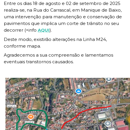
Planeamento Estratégico
Cascais Próxima
Governação
Agenda do executivo
Entre os dias 18 de agosto e 02 de setembro de 2025
VISITAR
realiza-se, na Rua do Carrascal, em Manique de Baixo,
Reabilitação urbana
Mobilidade
uma intervenção para manutenção e conservação de
ESTUDAR
Urbanismo
Qualidade de vida
pavimentos que implica um corte de trânsito no seu
decorrer (+info
AQUI
).
Sociedade & Educação
TEMPOS LIVRES
Deste modo, existirão alterações na Linha M24,
conforme mapa.
MOBILIDADE
Agradecemos a sua compreensão e lamentamos
INVESTIR EM CASCAIS
eventuais transtornos causados.
SERVIÇOS
MAPA DO PORTAL