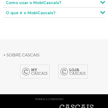
Como usar o MobiCascais?
O que é o MobiCascais?
+ SOBRE CASCAIS
item
item
item
1
2
3
TERMOS E CONDIÇÕES