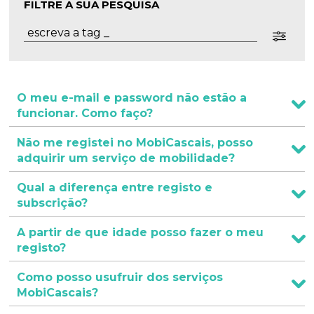
FILTRE A SUA PESQUISA
Planeamento Estratégico
Cascais Próxima
Governação
Agenda do executivo
VISITAR
Reabilitação urbana
Mobilidade
ESTUDAR
Urbanismo
Qualidade de vida
Sociedade & Educação
TEMPOS LIVRES
O meu e-mail e password não estão a
MOBILIDADE
funcionar. Como faço?
Não me registei no MobiCascais, posso
INVESTIR EM CASCAIS
adquirir um serviço de mobilidade?
SERVIÇOS
Qual a diferença entre registo e
subscrição?
MAPA DO PORTAL
A partir de que idade posso fazer o meu
registo?
Como posso usufruir dos serviços
MobiCascais?